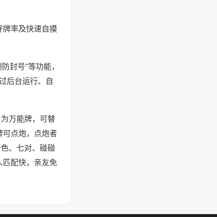
好牌率及快速自摸
测防封号”等功能，
通过后台运行、自
）为万能牌，可替
牌可点炮，点炮者
一色、七对、碰碰
人匹配快，亲友免