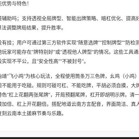
能优势与特色！
费辅助吗；支持透视全局牌型、智能出牌策略、暗杠优化、提高
算法调整牌局结果，提升胜率。
有挂；用户可通过第三方软件实现“随意选牌”“控制牌型”“防检
玩家可能存在“牌特别好”或“透视他人牌型”的情况。这些工具
实现不平公，且“安全性高”“不被封号”。
曲靖“飞小鸡”为核心玩法，全程使用筒条万三色牌，幺鸡（小鸡
但不能用于吃碰。规则可碰可杠、不能吃牌，平胡必须自摸，大
特色“杠上花翻两张尾牌”，开局预翻尾牌，杠开即胡明示牌。清
摸加倍、杠上开花翻倍。搭配地道云南方言配音，界面简洁、真
复刻云南本土搓麻节奏与乐趣。