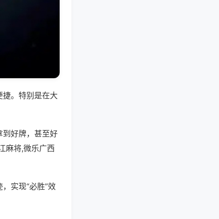
便捷。特别是在大
拿到好牌，甚至好
江麻将,微乐广西
，实现“必胜”效
。