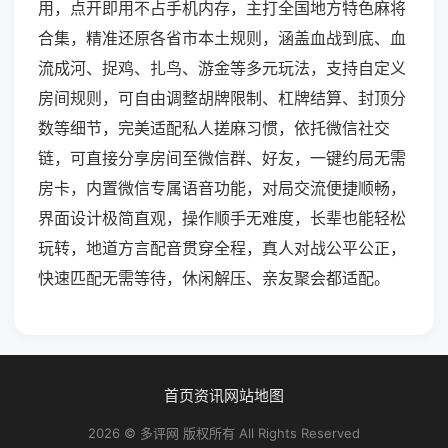
用，点开即用不占手机内存，主打全国地方特色麻将
合集，精准还原各省市本土规则，涵盖血战到底、血
流成河、捉鸡、扎鸟、游金等多元玩法，支持自定义
房间规则，可自由调整胡牌限制、杠牌结算、封顶分
数等细节，完美适配私人搓麻习惯，依托微信社交
链，可直接分享房间至微信群、好友，一键约局无需
房卡，内置微信专属语音功能，对局交流便捷顺畅，
界面设计极简直观，操作顺手无难度，长辈也能轻松
玩转，地道方言配音贯穿全程，真人对战公平公正，
快速匹配无需等待，休闲解压、亲友聚会都适配。
首页
资讯
网站地图
2026 © 多评网 版权所有 All Rights Reserved