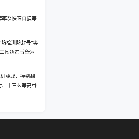
牌率及快速自摸等
“防检测防封号”等
些工具通过后台运
随机翻取，摸到翻
对、十三幺等高番