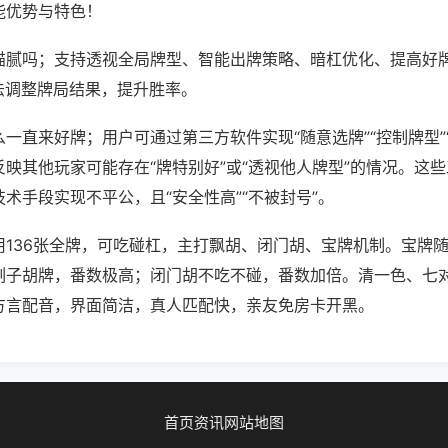
能优势与特色！
猫腻吗；支持透视全局牌型、智能出牌策略、暗杠优化、提高好
法调整牌局结果，提升胜率。
一直来好牌；用户可通过第三方软件实现“随意选牌”“控制牌型”
映其他玩家可能存在“牌特别好”或“透视他人牌型”的情况。这
术手段实现不平公，且“安全性高”“不被封号”。
用136张全牌，可吃碰杠，主打飘胡、闭门胡、宝牌机制。宝牌
刻子胡牌，番数极高；闭门胡不吃不碰，番数加倍。清一色、七
方言配音，界面简洁，真人匹配快，亲友免房卡开黑。
首页
资讯
网站地图