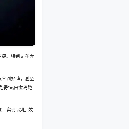
便捷。特别是在大
能拿到好牌，甚至
跑得快,白金岛跑
，实现“必胜”效
。