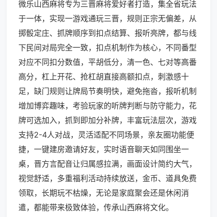
微乐山西麻将专为三晋麻将爱好者打造，集全省玩法
于一体，实现一游戏通玩三晋，规则正宗无偏差，从
掷骰定庄、抓牌顺序到扣点结算、报听亮牌，都与线
下民间对局完全一致，扣点机制作为核心，不同番型
对应不同扣分数值，平胡低分，清一色、七对等高番
高分，杠上开花、抢杠胡直接高额扣点，刺激感十
足，缺门规则让牌局节奏明快，避免拖沓，报听机制
增加博弈趣味，考验玩家的听牌判断与防守能力，花
牌可选加入，抓到即加分补牌，丰富玩法层次，游戏
支持2-4人对战，灵活适配不同场景，亲友圈功能便
捷，一键建房邀请好友，实时语音聊天如同围坐一
桌，晋方言配音让归属感拉满，画面设计简约大气，
视觉舒适，多重福利活动持续放送，金币、道具免费
领取，长期玩不枯燥，无论是家庭聚会还是休闲消
遣，都能带来极致体验，传承山西麻将文化。