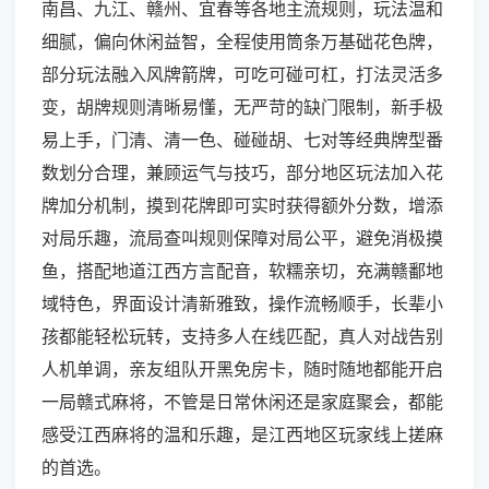
南昌、九江、赣州、宜春等各地主流规则，玩法温和
细腻，偏向休闲益智，全程使用筒条万基础花色牌，
部分玩法融入风牌箭牌，可吃可碰可杠，打法灵活多
变，胡牌规则清晰易懂，无严苛的缺门限制，新手极
易上手，门清、清一色、碰碰胡、七对等经典牌型番
数划分合理，兼顾运气与技巧，部分地区玩法加入花
牌加分机制，摸到花牌即可实时获得额外分数，增添
对局乐趣，流局查叫规则保障对局公平，避免消极摸
鱼，搭配地道江西方言配音，软糯亲切，充满赣鄱地
域特色，界面设计清新雅致，操作流畅顺手，长辈小
孩都能轻松玩转，支持多人在线匹配，真人对战告别
人机单调，亲友组队开黑免房卡，随时随地都能开启
一局赣式麻将，不管是日常休闲还是家庭聚会，都能
感受江西麻将的温和乐趣，是江西地区玩家线上搓麻
的首选。