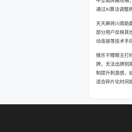
中至赣牌圈攻略
通过AI算法调整
天天麻将川南助赢
部分用户反映其他
动连接等技术手段
微乐干瞪眼主打
牌，无法出牌则
制提升刺激感，
适合碎片化时间