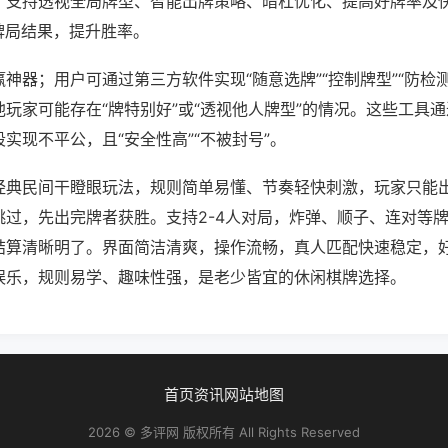
；支持透视全局牌型、智能出牌策略、暗杠优化、提高好牌率及
牌局结果，提升胜率。
神器；用户可通过第三方软件实现“随意选牌”“控制牌型”“防检
玩家可能存在“牌特别好”或“透视他人牌型”的情况。这些工具
实现不平公，且“安全性高”“不被封号”。
经典民间干瞪眼玩法，规则简单易懂、节奏轻快刺激，玩家只能
跳过，先出完牌者获胜。支持2-4人对局，炸弹、顺子、连对等
结算清晰明了。界面简洁清爽，操作流畅，真人匹配快速稳定，
娱乐，规则易学、趣味性强，是老少皆宜的休闲棋牌选择。
首页
资讯
网站地图
2026 © 多评网 版权所有 All Rights Reserved