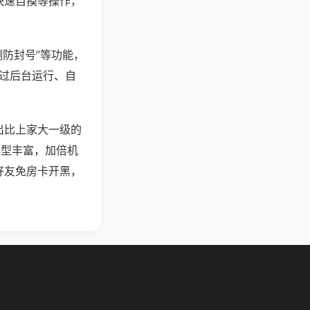
快速自摸等操作，
测防封号”等功能，
通过后台运行、自
出比上家大一级的
牌型丰富，加倍机
好友免房卡开黑，