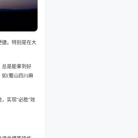
便捷。特别是在大
，总是能拿到好
如(蜀山四川麻
，实现“必胜”效
。