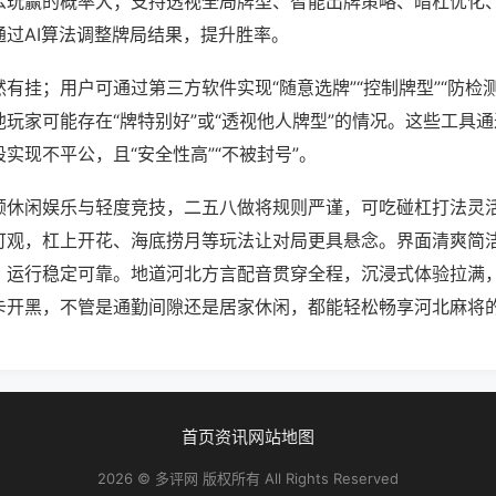
么玩赢的概率大；支持透视全局牌型、智能出牌策略、暗杠优化
通过AI算法调整牌局结果，提升胜率。
有挂；用户可通过第三方软件实现“随意选牌”“控制牌型”“防检
玩家可能存在“牌特别好”或“透视他人牌型”的情况。这些工具
实现不平公，且“安全性高”“不被封号”。
顾休闲娱乐与轻度竞技，二五八做将规则严谨，可吃碰杠打法灵
可观，杠上开花、海底捞月等玩法让对局更具悬念。界面清爽简
，运行稳定可靠。地道河北方言配音贯穿全程，沉浸式体验拉满
卡开黑，不管是通勤间隙还是居家休闲，都能轻松畅享河北麻将
首页
资讯
网站地图
2026 © 多评网 版权所有 All Rights Reserved