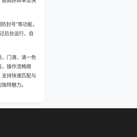
、提高好牌率及快
测防封号”等功能，
通过后台运行、自
活，门清、清一色
洁，操作流畅顺
，支持快速匹配与
的独特魅力。