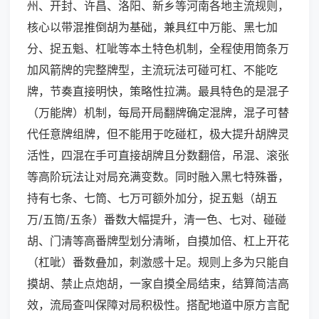
州、开封、许昌、洛阳、新乡等河南各地主流规则，
核心以带混推倒胡为基础，兼具红中万能、黑七加
分、捉五魁、杠呲等本土特色机制，全程使用筒条万
加风箭牌的完整牌型，主流玩法可碰可杠、不能吃
牌，节奏直接明快，策略性拉满。最具特色的是混子
（万能牌）机制，每局开局翻牌确定混牌，混子可替
代任意牌组牌，但不能用于吃碰杠，极大提升胡牌灵
活性，四混在手可直接胡牌且分数翻倍，吊混、滚张
等高阶玩法让对局充满变数。同时融入黑七特殊番，
持有七条、七筒、七万可额外加分，捉五魁（胡五
万/五筒/五条）番数大幅提升，清一色、七对、碰碰
胡、门清等高番牌型划分清晰，自摸加倍、杠上开花
（杠呲）番数叠加，刺激感十足。规则上多为只能自
摸胡、禁止点炮胡，一家自摸全局结束，结算简洁高
效，流局查叫保障对局积极性。搭配地道中原方言配