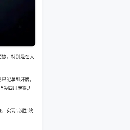
便捷。特别是在大
总是能拿到好牌，
指尖四川麻将,开
，实现“必胜”效
。