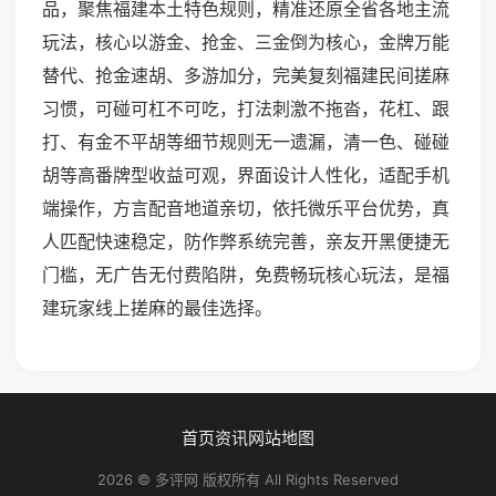
品，聚焦福建本土特色规则，精准还原全省各地主流
玩法，核心以游金、抢金、三金倒为核心，金牌万能
替代、抢金速胡、多游加分，完美复刻福建民间搓麻
习惯，可碰可杠不可吃，打法刺激不拖沓，花杠、跟
打、有金不平胡等细节规则无一遗漏，清一色、碰碰
胡等高番牌型收益可观，界面设计人性化，适配手机
端操作，方言配音地道亲切，依托微乐平台优势，真
人匹配快速稳定，防作弊系统完善，亲友开黑便捷无
门槛，无广告无付费陷阱，免费畅玩核心玩法，是福
建玩家线上搓麻的最佳选择。
首页
资讯
网站地图
2026 © 多评网 版权所有 All Rights Reserved