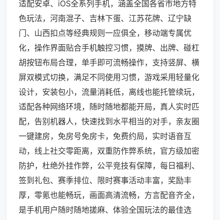
适配安卓、iOS全系列手机，涵盖全国各省市地方特
色玩法，河南混子、吉林下蛋、江苏花牌、辽宁缺
门、山西扣点等经典规则一应俱全，移动端专属优
化，操作界面贴合手机触控习惯，摸牌、出牌、碰杠
胡按钮布局合理，单手即可流畅操作，支持竖屏、横
屏双模式切换，满足不同使用习惯，游戏采用轻量化
设计，安装包小，流量消耗低，离线也能托管续玩，
适配各种网络环境，随时随地都能开局，真人实时匹
配，告别机器人，快速找到水平相当的对手，亲友圈
一键建房，免房号免房卡，免费约局，实时语音互
动，线上社交零距离，双重防作弊系统，官方级加密
防护，杜绝外挂作弊，公平竞技有保障，每日福利、
签到礼包、赛季排位、限时赛事活动丰富，奖励丰
厚，零氪也能畅玩，画面高清流畅，方言配音齐全，
是手机用户随时随地搓麻、体验全国玩法的最佳选