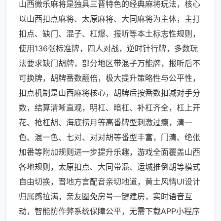
山西微乐麻将是独具三晋特色的经典麻将玩法，核心
以山西扣点麻将、太原麻将、大同麻将为主体，主打
扣点、缺门、混子、杠爆、报听等本土标志性规则，
使用136张标准牌，四人对战，逆时针行牌，多数玩
法要求缺门胡牌，部分地区带混子万能牌，报听后不
可换牌，胡牌番数翻倍，极大提升策略性与公平性，
扣点机制是山西麻将核心，胡牌后按番数扣减对手分
数，结算清晰直观，明杠、暗杠、补杠齐全，杠上开
花、抢杠胡、海底捞月等高番牌型刺激过瘾，清一
色、混一色、七对、对对胡等番型丰富，门清、绝张
加番等附加规则进一步提升乐趣，游戏全面覆盖山西
各地规则，太原扣点、大同带混、运城推倒胡等模式
自由切换，晋地方言配音亲切地道，黄土风情UI设计
归属感拉满，亲友圈免房号一键建房，实时语音互
动，智能防作弊系统保障公平，无需下载APP小程序