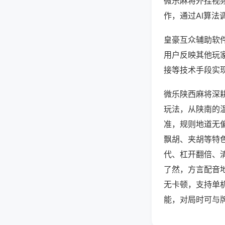
微乐麻将外挂视
作，通过AI算法
皇豪互众辅助软件
用户反映其他玩家
接等技术手段实现
微乐陕西麻将深
玩法，从陕南的
准，规则地道无
飘胡、夹胡等特
代、杠开翻倍、
了然，方言配音
无卡顿，支持单
能，对局时可与