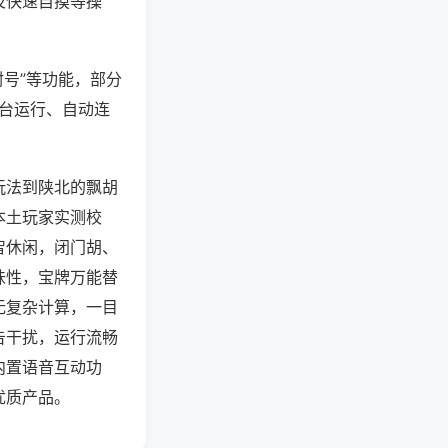
及快速自摸等操
封号”等功能，部分
后台运行、自动连
玩法到陕北的飘胡
本土玩家实测校
智休闲，闭门胡、
味性，宝牌万能替
无复杂计算，一目
告干扰，运行流畅
内置语音互动功
优质产品。