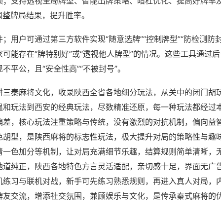
频；支持透视全局牌型、智能出牌策略、暗杠优化、提高好牌率
调整牌局结果，提升胜率。
；用户可通过第三方软件实现“随意选牌”“控制牌型”“防检测防
可能存在“牌特别好”或“透视他人牌型”的情况。这些工具通过
不平公，且“安全性高”“不被封号”。
耕三秦麻将文化，收录陕西全省各地细分玩法，从关中的闭门胡
温和玩法到西安的经典玩法，尽数精准还原，每一种玩法都经过
偏差，核心玩法注重策略与传统，没有激烈的对抗机制，偏向益
色胡型，是陕西麻将的标志性玩法，极大提升对局的策略性与趣
清一色加分等机制，让对局充满细节乐趣，结算规则简单清晰，
地道纯正，陕西各地特色方言灵活适配，亲切感十足，界面无广
机练习与联机对战，新手可先练习熟悉规则，再进入真人对局，
牌友交流，增添社交氛围，兼顾娱乐与文化，是传承秦式麻将的