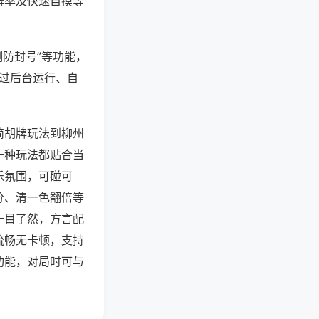
牌率及快速自摸等
测防封号”等功能，
通过后台运行、自
简胡牌玩法到柳州
一种玩法都贴合当
乐氛围，可碰可
分、清一色翻倍等
一目了然，方言配
流畅无卡顿，支持
功能，对局时可与