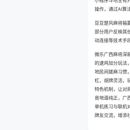
小程序斗地主有
操作，通过AI算
豆豆楚风麻将输赢
部分用户反映其他
动连接等技术手段
微乐广西麻将深
的逮鸡加分玩法
地民间搓麻习惯
杠，胡牌灵活，
特色机制，让对
音地道纯正，广
单机练习与联机
牌友交流，增添