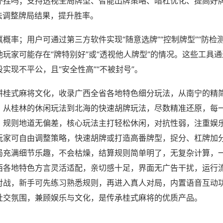
外挂吗；支持透视全局牌型、智能出牌策略、暗杠优化、提高好
法调整牌局结果，提升胜率。
概率；用户可通过第三方软件实现“随意选牌”“控制牌型”“防检
玩家可能存在“牌特别好”或“透视他人牌型”的情况。这些工具
实现不平公，且“安全性高”“不被封号”。
耕桂式麻将文化，收录广西全省各地特色细分玩法，从南宁的精
，从桂林的休闲玩法到北海的快速胡牌玩法，尽数精准还原，每
，规则地道无偏差，核心玩法主打轻松休闲，对抗性弱，注重娱
玩家可自由调整策略，快速胡牌或打造高番牌型，捉分、杠牌加
局充满细节乐趣，不会枯燥，结算规则简单明了，无复杂计算，
西各地特色方言灵活适配，亲切感十足，界面无广告干扰，运行
对战，新手可先练习熟悉规则，再进入真人对局，内置语音互动
社交氛围，兼顾娱乐与文化，是传承桂式麻将的优质产品。