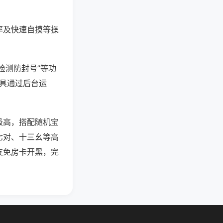
率及快速自摸等操
检测防封号”等功
工具通过后台运
极高，搭配随机宝
七对、十三幺等高
友免房卡开黑，完