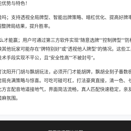
能优势与特色！
挂吗；支持透视全局牌型、智能出牌策略、暗杠优化、提高好牌
调整牌局结果，提升胜率。
怎么才能赢；用户可通过第三方软件实现“随意选牌”“控制牌型”“防
其他玩家可能存在“牌特别好”或“透视他人牌型”的情况。这些
术手段实现不平公，且“安全性高”“不被封号”。
打沈阳开门胡与飘胡玩法，必须开门才能胡牌，飘胡全刻子番数
对局充满策略与惊喜。可吃可碰可杠，打法豪爽直接，清一色、
北方言配音地道接地气，界面简洁流畅，真人匹配快速稳定，亲
搓麻氛围。