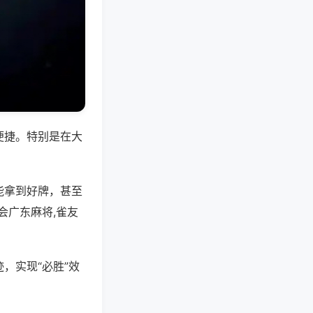
便捷。特别是在大
能拿到好牌，甚至
会广东麻将,雀友
，实现“必胜”效
。