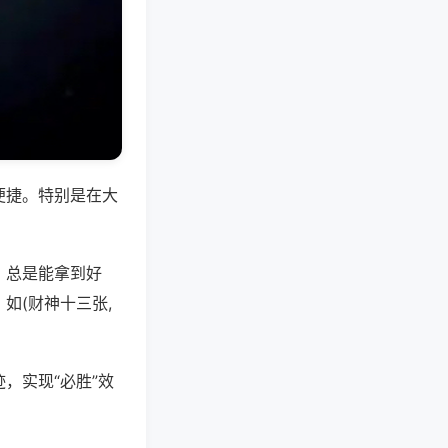
便捷。特别是在大
，总是能拿到好
如(财神十三张,
，实现“必胜”效
。