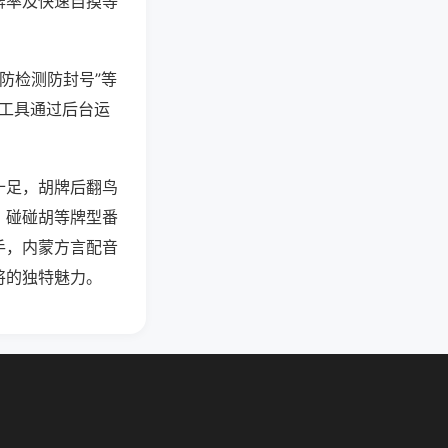
牌率及快速自摸等
“防检测防封号”等
些工具通过后台运
十足，胡牌后翻鸟
、碰碰胡等牌型番
手，内蒙方言配音
将的独特魅力。