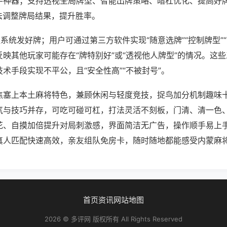
手神器；支持透视全局牌型、智能出牌策略、暗杠优化、提高好
法调整牌局结果，提升胜率。
系统发好牌；用户可通过第三方软件实现“随意选牌”“控制牌型”
映其他玩家可能存在“牌特别好”或“透视他人牌型”的情况。这
术手段实现不平公，且“安全性高”“不被封号”。
焦塞上本土麻将特色，兼顾休闲与轻度竞技，捉鸟加分机制趣味
气与技巧并存，可吃可碰可杠，打法灵活不刻板，门清、清一色
花、自摸加倍提升对局刺激感，界面简洁无广告，操作顺手易上
真人匹配快速高效，亲友组队免房卡，随时随地都能感受内蒙麻
首页
资讯
网站地图
2026 © 多评网 版权所有 All Rights Reserved