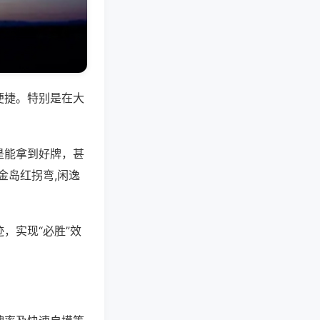
便捷。特别是在大
是能拿到好牌，甚
金岛红拐弯,闲逸
，实现“必胜”效
。