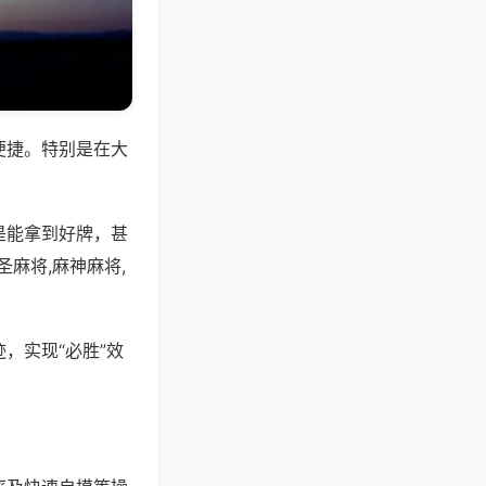
便捷。特别是在大
是能拿到好牌，甚
麻将,麻神麻将,
，实现“必胜”效
。