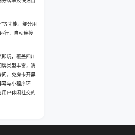
高好牌率及快速自
号”等功能，部分用
台运行、自动连接
点即玩，覆盖四川
胡牌类型丰富，清
房间，免房卡开黑
屏幕与小程序环
信用户休闲社交的