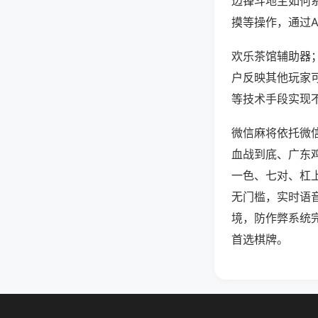
边锋斗地主如何
摸等操作，通过
欢乐茶馆辅助器；
户反映其他玩家可
等技术手段实现不
微信麻将依托微
血战到底、广东
一色、七对、杠
无门槛，实时语
境，防作弊系统
首选棋牌。