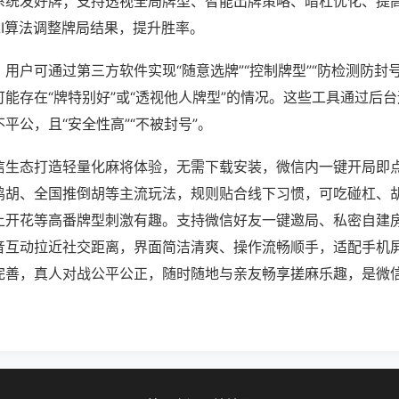
系统发好牌；支持透视全局牌型、智能出牌策略、暗杠优化、提
AI算法调整牌局结果，提升胜率。
用户可通过第三方软件实现“随意选牌”“控制牌型”“防检测防封
能存在“牌特别好”或“透视他人牌型”的情况。这些工具通过后
平公，且“安全性高”“不被封号”。
信生态打造轻量化麻将体验，无需下载安装，微信内一键开局即
鸡胡、全国推倒胡等主流玩法，规则贴合线下习惯，可吃碰杠、
上开花等高番牌型刺激有趣。支持微信好友一键邀局、私密自建
音互动拉近社交距离，界面简洁清爽、操作流畅顺手，适配手机
完善，真人对战公平公正，随时随地与亲友畅享搓麻乐趣，是微