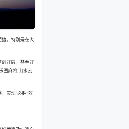
便捷。特别是在大
拿到好牌，甚至好
乐园麻将,山水云
，实现“必胜”效
。