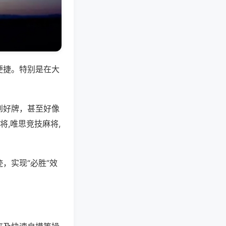
便捷。特别是在大
到好牌，甚至好像
,唯思竞技麻将,
，实现“必胜”效
。