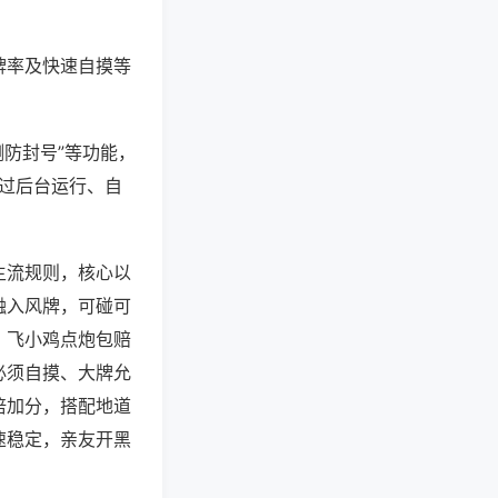
牌率及快速自摸等
测防封号”等功能，
通过后台运行、自
主流规则，核心以
融入风牌，可碰可
，飞小鸡点炮包赔
必须自摸、大牌允
倍加分，搭配地道
速稳定，亲友开黑