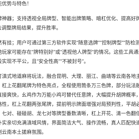
能优势与特色！
牌神器；支持透视全局牌型、智能出牌策略、暗杠优化、提高好
法调整牌局结果，提升胜率。
有挂；用户可通过第三方软件实现“随意选牌”“控制牌型”“防检
玩家可能存在“牌特别好”或“透视他人牌型”的情况。这些工具
实现不平公，且“安全性高”“不被封号”。
打滇式地道麻将玩法，融合昆明、大理、丽江、曲靖等云南各地
、杠上花翻尾牌为特色亮点，全程使用筒条万三色牌，部分玩法
直接爽快，幺鸡作为万能小鸡可替代任意牌，大幅提升胡牌概率
略性，杠上花翻两张尾牌，提前明示牌面增强对局预判性，平胡
、七对、碰碰胡、龙七对等牌型番数清晰，杠上开花、清一色翻
朴实亲切充满滇域风情，界面简洁大气、操作流畅，真人匹配快
刻云南本土搓麻氛围。