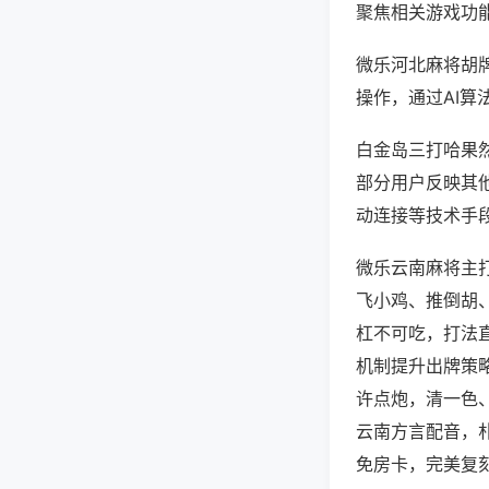
聚焦相关游戏功
微乐河北麻将胡
操作，通过AI算
白金岛三打哈果然
部分用户反映其他
动连接等技术手段
微乐云南麻将主
飞小鸡、推倒胡
杠不可吃，打法
机制提升出牌策
许点炮，清一色
云南方言配音，
免房卡，完美复