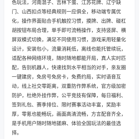
色玩法，河南混子、吉林下蛋、江苏花牌、辽宁缺
门、山西扣点等经典规则一应俱全，移动端专属优
化，操作界面贴合手机触控习惯，摸牌、出牌、碰杠
胡按钮布局合理，单手即可流畅操作，支持竖屏、横
屏双模式切换，满足不同使用习惯，游戏采用轻量化
设计，安装包小，流量消耗低，离线也能托管续玩，
适配各种网络环境，随时随地都能开局，真人实时匹
配，告别机器人，快速找到水平相当的对手，亲友圈
一键建房，免房号免房卡，免费约局，实时语音互
动，线上社交零距离，双重防作弊系统，官方级加密
防护，杜绝外挂作弊，公平竞技有保障，每日福利、
签到礼包、赛季排位、限时赛事活动丰富，奖励丰
厚，零氪也能畅玩，画面高清流畅，方言配音齐全，
是手机用户随时随地搓麻、体验全国玩法的最佳选
择。