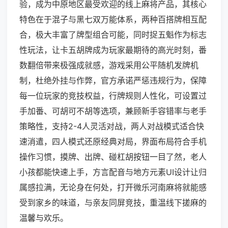
验，成为中原地区最受欢迎的线上麻将产品，其核心
特色在于混子与黑七双万能体系，两种百搭牌相互配
合，极大丰富了牌型组合可能，同时捉五魁作为标志
性玩法，让卡五胡牌成为玩家最期待的高光时刻，番
数翻倍带来极强成就感，游戏采用公平随机发牌机
制，杜绝外挂与作弊，官方承诺严惩违规行为，保障
每一位玩家的竞技权益，行牌规则人性化，可设置过
手加番、可胡可不胡等选项，兼顾新手容错率与老手
策略性，支持2-4人灵活对战，两人对战模式适合快
速消遣，四人模式还原经典对局，界面布局符合手机
操作习惯，摸牌、出牌、碰杠胡按钮一目了然，老人
小孩都能快速上手，方言配音与地方元素UI设计让归
属感拉满，无论身在何处，打开微乐河南麻将就能感
受到家乡的味道，与亲友同屏竞技，重温线下搓麻的
温馨与欢乐。