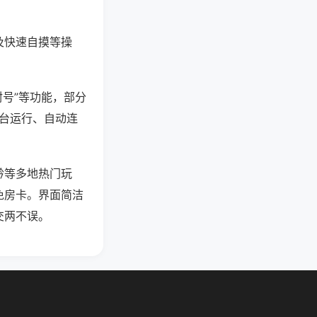
及快速自摸等操
封号”等功能，部分
后台运行、自动连
黔等多地热门玩
免房卡。界面简洁
交两不误。